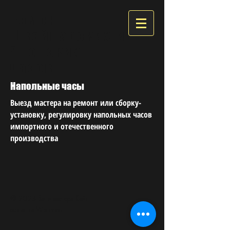
Ремонт
Швейцарских и
Японских
часов
Напольные часы
Выезд мастера на ремонт или сборку-
установку, регулировку напольных часов
импортного и отечественного
производства
© 2023 Ваши мастера. Сайт
создан на
Wix.com