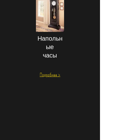
Напольн
ые
часы
Подробнее >