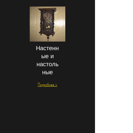
Настенн
ые и
настоль
ные
Подробнее >